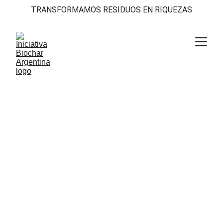
TRANSFORMAMOS RESIDUOS EN RIQUEZAS
El biochar ha transformado 
nuestros suelos, mejorando la 
productividad y sostenibilidad de 
nuestra agricultura local.
Juan Pérez