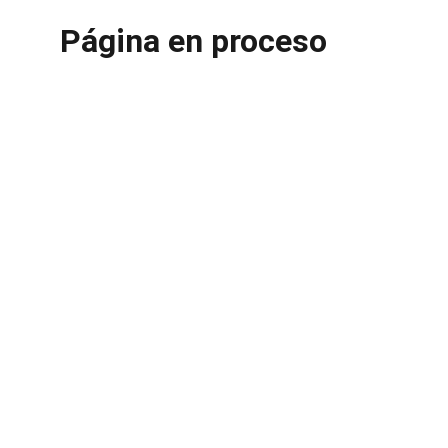
★★★★★
Página en proceso
Impulsamos el desarrollo del biochar en 
Argentina.
Email de contacto:
iniciativa@iniciativabiochar.com
Coordinador General
Pablo Nardone
pablonardone@iniciativabiochar.com