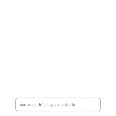
Email de contacto:
iniciativa@iniciativabiochar.com
Coordinador General
Pablo Nardone
pablonardone@iniciativabiochar.com
Ingrese su correo electrónico aquí*